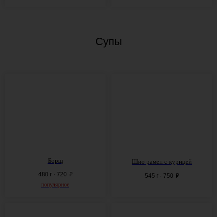
Супы
Борщ
Шио рамен с
курицей
480 г · 720
₽
545 г · 750
₽
популярное