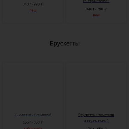
со
страчателлой
340 г · 990
₽
340 г · 790
₽
new
new
Брускетты
Брускетта с
говядиной
Брускетта с
томатами
и
страчателлой
155 г · 650
₽
выбор шефа
170 г · 650
₽