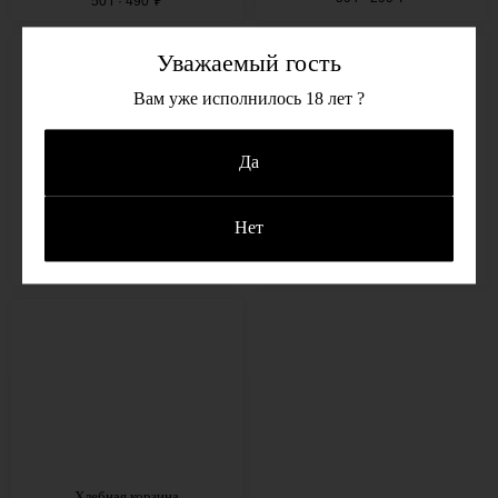
50 г · 490
₽
Уважаемый гость
Вам уже исполнилось 18 лет ?
Да
Нет
Филе куриной грудки
Креветки тигровые жареные
70 г · 330
₽
50 г · 390
₽
Хлебная корзина