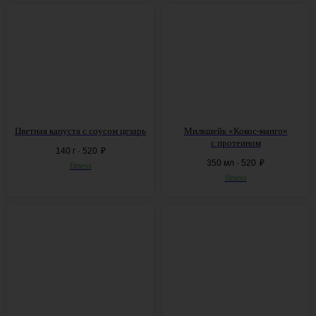
Цветная капуста с
соусом цезарь
Милкшейк «Кокос-манго»
с
протеином
140 г · 520
₽
350 мл · 520
₽
fitness
fitness