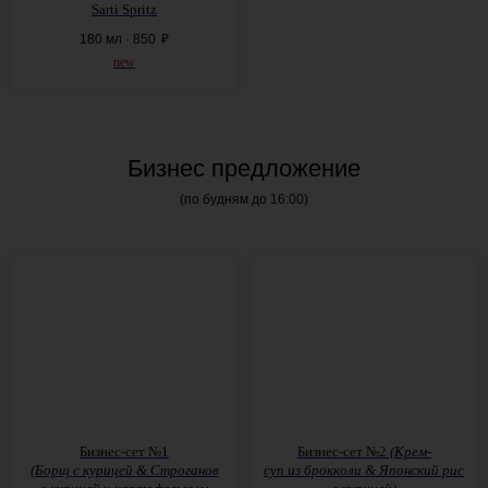
Sarti Spritz
180 мл · 850
₽
new
Бизнес предложение
(по будням до 16:00)
Бизнес-сет №1
Бизнес-сет №2
(Крем-
(Борщ
с
курицей
& Строганов
суп
из
брокколи
& Японский рис