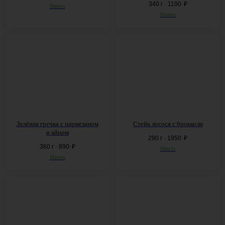
340 г · 1190
₽
fitness
fitness
Зелёная гречка с
пармезаном
Стейк лосося с
брокколи
и
яйцом
290 г · 1950
₽
360 г · 890
₽
fitness
fitness
СПЕЦПРЕДЛОЖЕНИЕ НА
ДЫМНОЕ МЕНЮ
-20%
НА МИКСЫ, ЧАИ,
ЛИМОНАДЫ