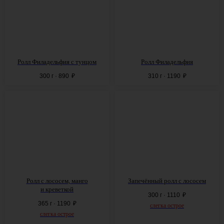
Ролл Филадельфия с тунцом
Ролл Филадельфия
300 г · 890
₽
310 г · 1190
₽
Ролл с лососем, манго
Запечённый ролл с лососем
и креветкой
300 г · 1110
₽
365 г · 1190
₽
слегка острое
слегка острое