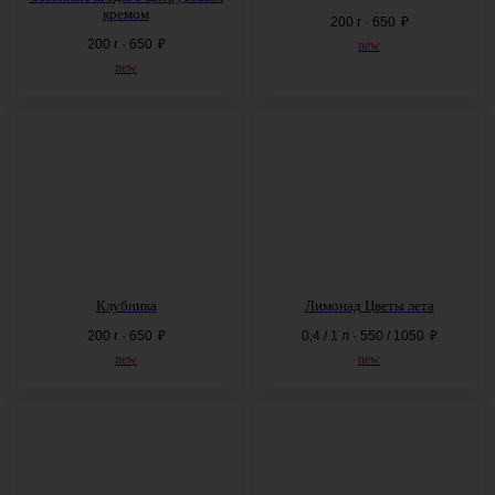
кремом
200 г · 650
₽
200 г · 650
₽
new
new
Клубника
Лимонад Цветы лета
200 г · 650
₽
0,4 / 1 л · 550 / 1050
₽
new
new