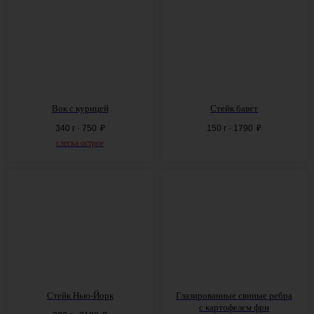
Вок с курицей
Стейк бавет
340 г · 750
₽
150 г · 1790
₽
слегка острое
Стейк Нью-Йорк
Глазированные свиные ребра
с картофелем фри