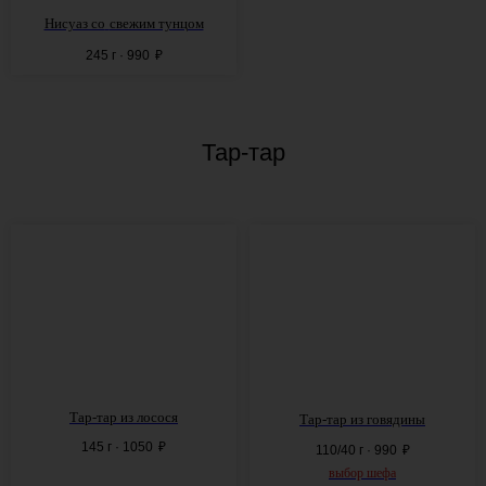
Нисуаз со
свежим тунцом
245 г · 990
₽
Тар-тар
Тар-тар из лосося
Тар-тар из говядины
145 г · 1050
₽
110/40 г · 990
₽
выбор шефа