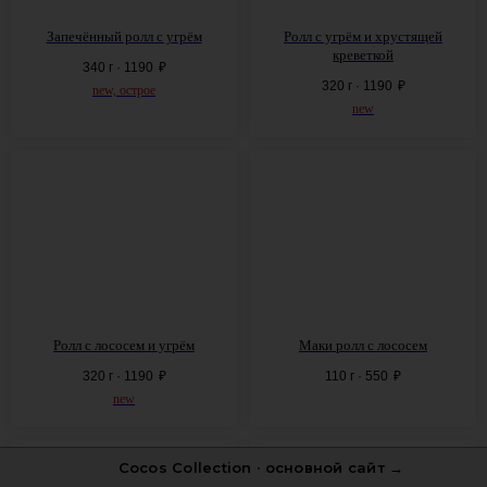
Запечённый ролл с угрём
Ролл с угрём и хрустящей
креветкой
340 г · 1190
₽
320 г · 1190
₽
new, острое
new
Ролл с лососем и угрём
Маки ролл с лососем
320 г · 1190
₽
110 г · 550
₽
new
Cocos Collection · основной сайт →