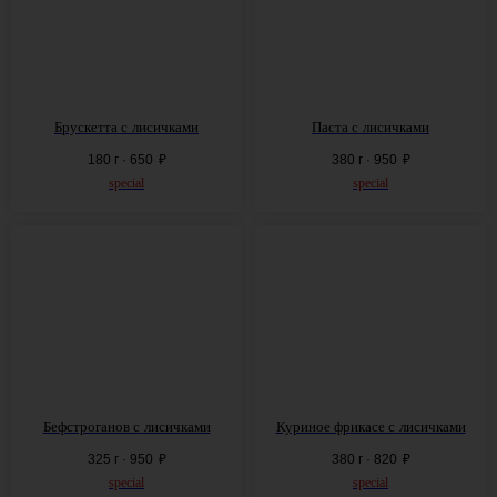
Брускетта с
лисичками
Паста с
лисичками
180 г · 650
₽
380 г · 950
₽
special
special
Бефстроганов с
лисичками
Куриное фрикасе с
лисичками
325 г · 950
₽
380 г · 820
₽
special
special