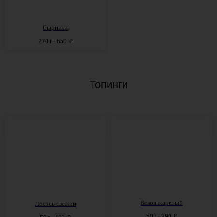
Сырники
270 г · 650
₽
Топинги
Бекон жареный
Лосось свежий
50 г · 290
₽