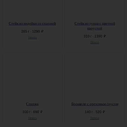
Ежедневно до 18:00
Стейк из
индейки со
спаржей
Стейк из
тунца с
цветной
капустой
265 г · 1290
₽
310 г · 1390
₽
fitness
fitness
Спаржа
Брокколи с
ореховым соусом
100 г · 690
₽
140 г · 520
₽
fitness
fitness