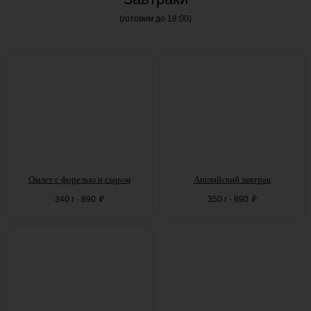
(готовим до 18:00)
Омлет с
форелью и
сыром
Английский завтрак
340 г · 890
₽
350 г · 890
₽