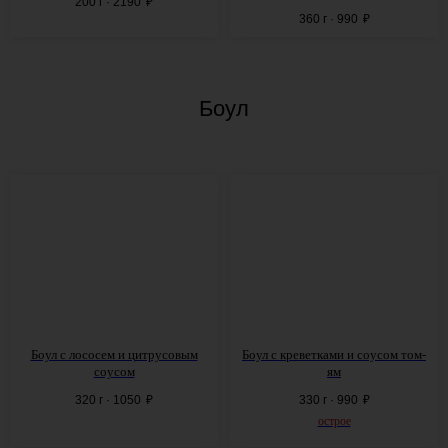
200 г · 2190
₽
360 г · 990
₽
Боул
Боул с лососем и цитрусовым
Боул с креветками и соусом том-
соусом
ям
320 г · 1050
₽
330 г · 990
₽
острое