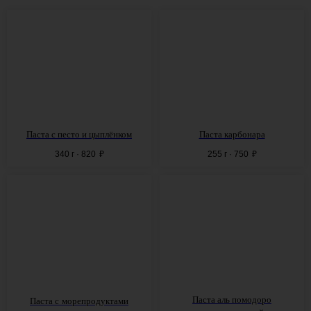
Паста с песто и цыплёнком
Паста карбонара
340 г · 820
₽
255 г · 750
₽
Паста аль помодоро
Паста с
морепродуктами