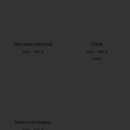
Шио рамен с креветкой
Том-ям
520 г · 780
₽
470 г · 890
₽
острое
Крем-суп из
брокколи