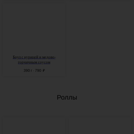
ДЛЯ КОМПАНИЙ
ОТ 7 ЧЕЛОВЕК
ДЕЙСТВУЕТ СИСТЕМА ДЕПОЗИТА
—
2500 РУБ. С ЧЕЛОВЕКА
Боул с
курицей и
медово-
горчичным соусом
390 г · 790
₽
Роллы