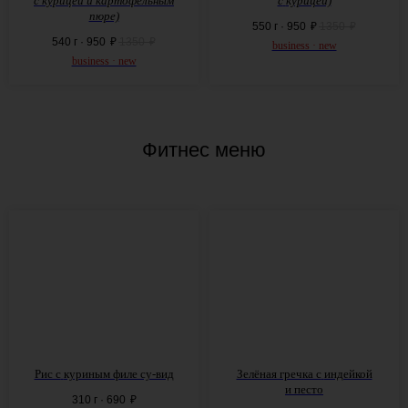
с
курицей и картофельным
с
курицей)
пюре)
550 г · 950
₽
1350
₽
540 г · 950
₽
1350
₽
business · new
business · new
Фитнес меню
Рис с
куриным филе су-вид
Зелёная гречка с
индейкой
и
песто
310 г · 690
₽