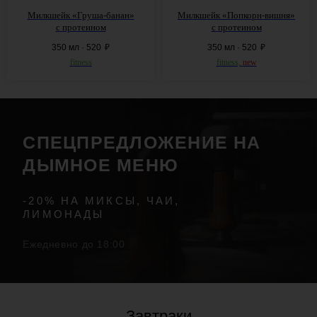
Милкшейк «Груша-банан»
Милкшейк «Попкорн-вишня»
с
протеином
с
протеином
350 мл · 520
₽
350 мл · 520
₽
fitness
fitness,
new
Завтраки