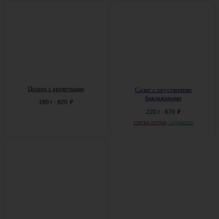
-30%
НА БУТЫЛОЧНЫЕ ПОЗИЦИИ
-50% НА БОКАЛЬНЫЕ ПОЗИЦИИ
Каждый четверг на все винные позиции из меню
Цезарь с креветками
Салат с хрустящими
баклажанами
180 г · 820
₽
220 г · 670
₽
слегка острое,
vegetarian