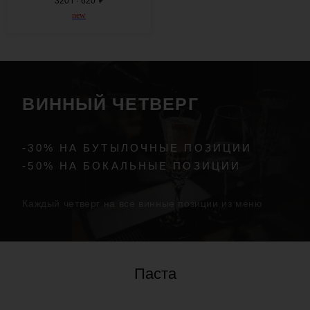
320 г · 620
₽
new
Паста