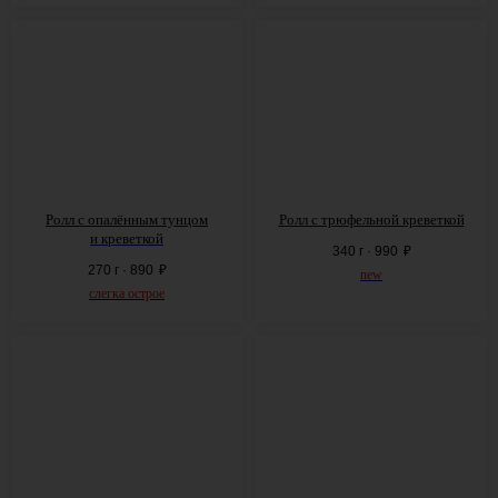
Ролл с опалённым тунцом
Ролл с трюфельной креветкой
и креветкой
340 г · 990
₽
270 г · 890
₽
new
слегка острое