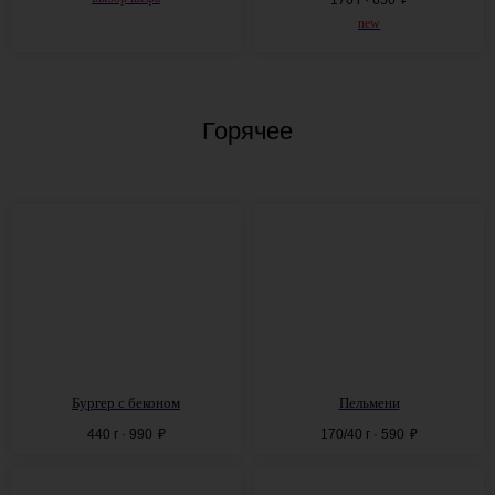
new
Горячее
Бургер с беконом
Пельмени
440 г · 990
₽
170/40 г · 590
₽