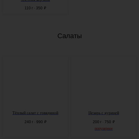
110 г · 350
₽
Салаты
Тёплый салат с
говядиной
Цезарь с
курицей
240 г · 990
₽
200 г · 750
₽
популярное
ВИННЫЙ ЧЕТВЕРГ