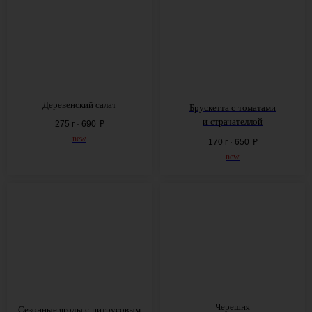
Деревенский салат
Брускетта с
томатами
и
страчателлой
275 г · 690
₽
new
170 г · 650
₽
new
Черешня
Сезонные ягоды с
цитрусовым