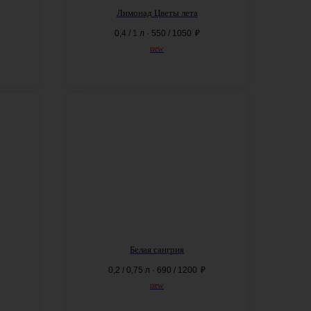
Лимонад Цветы лета
0,4 / 1 л · 550 / 1050
₽
new
Белая сангрия
0,2 / 0,75 л · 690 / 1200
₽
new