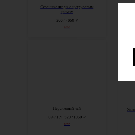
Сезонные ягоды с
цитрусовым
кремом
200 г · 650
₽
new
Персиковый чай
Холо
0,4 / 1 л · 520 / 1050
₽
new