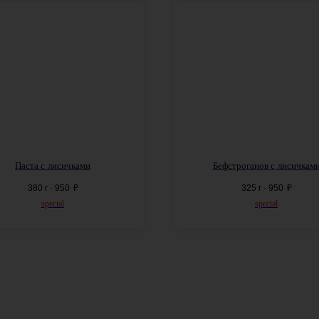
Паста с
лисичками
Бефстроганов с
лисичкам
380 г · 950
₽
325 г · 950
₽
special
special