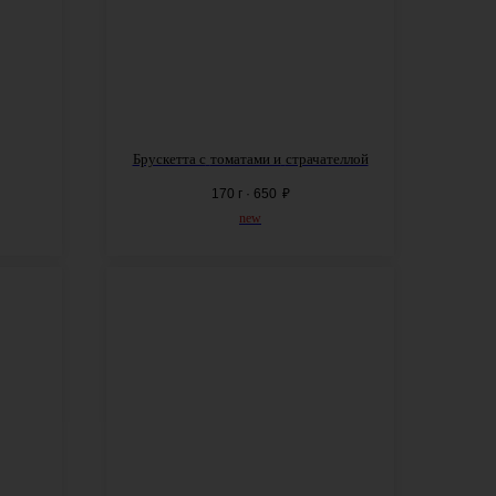
Брускетта с
томатами и
страчателлой
170 г · 650
₽
new