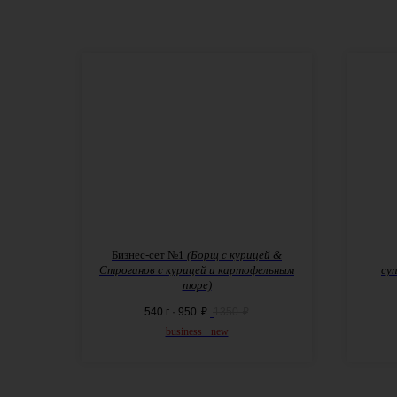
Бизнес-сет №1
(Борщ
с
курицей
&
Строганов
с
курицей и картофельным
су
пюре)
540 г · 950
₽
1350
₽
business · new