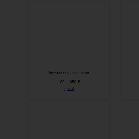
Брускетта с
лисичками
180 г · 650
₽
special