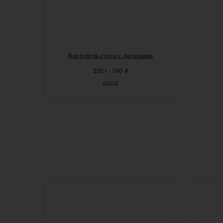
Картофель стоун с
лисичками
320 г · 790
₽
special