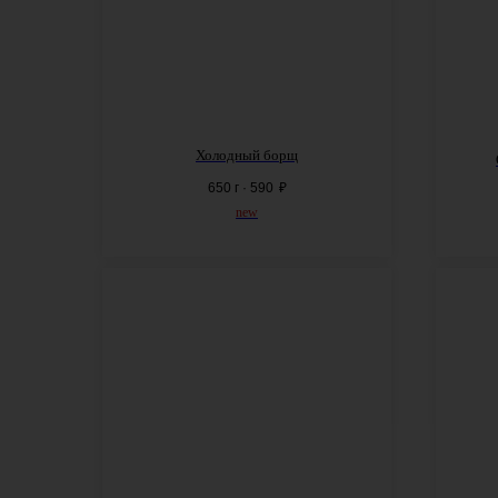
Холодный борщ
650 г · 590
₽
new