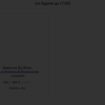
(по будням до 17:00)
Бизнес-сет №2
(Крем-
п
из
брокколи
& Японский рис
с
курицей)
550 г · 950
₽
1350
₽
business · new