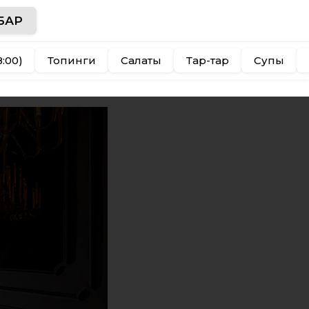
БАР
8:00)
Топинги
Салаты
Тар-тар
Супы