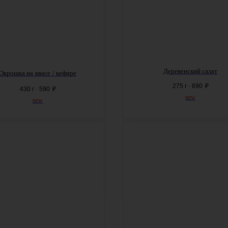
Деревенский салат
Окрошка на
квасе
/ кефире
275 г · 690
₽
430 г · 590
₽
new
new