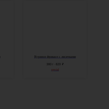
и
Куриное фрикасе с
лисичками
380 г · 820
₽
special